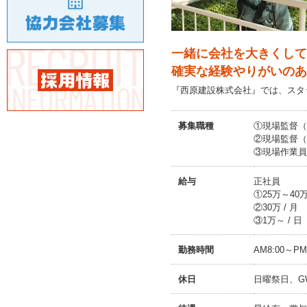
一緒に会社を大きくして
確実な経験やりがいのあ
『西原建設株式会社』では、スタ
募集職種
①現場監督（
②現場監督（
③現場作業員
給与
正社員
①25万～40万
②30万 / 月
③1万～ / 日
勤務時間
AM8:00～P
休日
日曜祭日、G