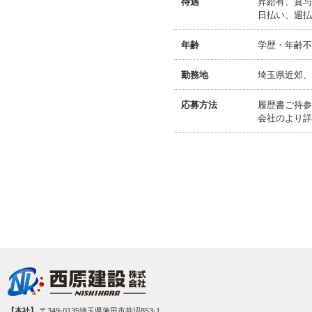
待遇
昇給有、賞与
日払い、週払
年齢
学歴・年齢不
勤務地
埼玉県近郊、
応募方法
履歴書ご持参
会社のより詳
【本社】
〒349-0135埼玉県蓮田市井沼853-1