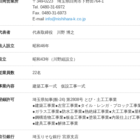
白岡営業所
〒349-0223 埼玉県白岡市下野田764-1
Tel. 0480-31-6972
Fax. 0480-31-6973
E-mail
info@nishihara-k.co.jp
代表者
代表取締役 川野 博之
法人設立
昭和46年
設立
昭和43年（川野組設立）
従業員数
22名
事業内容
建築工事一式 仮設工事一式
登録許可
埼玉県知事(般-24) 第2808号 とび・土工工事業
●建築工事業●左官工事業●タイル・レンガ・ブロック工事
●ガラス工事業●防水工事業●熱絶縁工事業●大工工事業●屋
●鋼構造物工事業●板金工事業●塗装工事業●内装仕上げ工
●建具工事業●解体工事業
取引銀行
埼玉りそな銀行 宮原支店