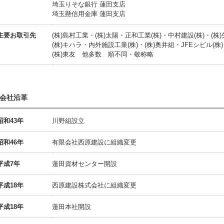
埼玉りそな銀行 蓮田支店
埼玉懸信用金庫 蓮田支店
主要お取引先
(株)島村工業・(株)太陽・正和工業(株)・中村建設(株)・(株
(株)キハラ・内外施設工業(株)・(株)奥井組・JFEシビル(株
(株)東友 他多数 順不同・敬称略
会社沿革
昭和43年
川野組設立
昭和46年
有限会社西原建設に組織変更
平成7年
蓮田資材センター開設
平成18年
西原建設株式会社に組織変更
平成18年
蓮田本社開設