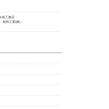
)矢島工務店・
)・創和工業(株)・