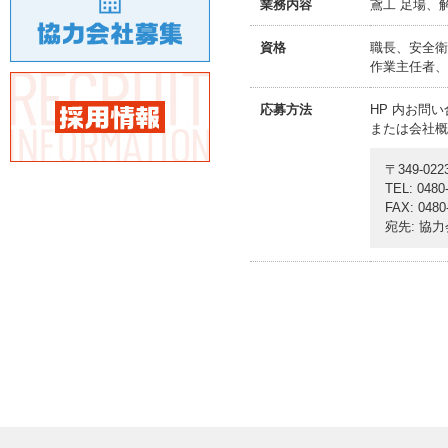
業務内容
鳶工 足場、
資格
職長、安全衛
作業主任者、
応募方法
HP 内お問
または会社概
〒349-0
TEL: 0480
FAX: 0480
宛先: 協